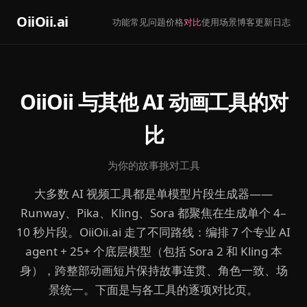
OiiOii.ai
功能
常见问题
价格
对比
使用场景
博客
更新日志
OiiOii 与其他 AI 动画工具的对
比
为你的故事挑对工具
大多数 AI 视频工具都是单模型片段生成器——
Runway、Pika、Kling、Sora 都聚焦在生成单个 4–
10 秒片段。OiiOii.ai 走了不同路线：编排 7 个专业 AI
agent + 25+ 个底层模型（包括 Sora 2 和 Kling 本
身），跨整部动画短片保持故事连贯、角色一致、场
景统一。下面是与各工具的逐项对比页。