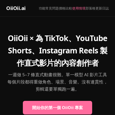
OiiOii.ai
功能
常見問題
價格
比較
使用情境
部落格
更新日誌
OiiOii × 為 TikTok、YouTube
Shorts、Instagram Reels 製
作直式影片的內容創作者
一週做 5–7 條直式動畫很難。單一模型 AI 影片工具
每個片段都得重做角色、場景、音樂。沒有連貫性，
剪輯還要單獨跑一遍。
開始你的第一個 OiiOii 專案